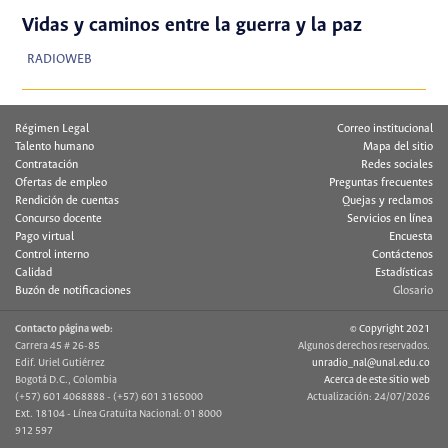
Vidas y caminos entre la guerra y la paz
RADIOWEB
Régimen Legal
Correo institucional
Talento humano
Mapa del sitio
Contratación
Redes sociales
Ofertas de empleo
Preguntas frecuentes
Rendición de cuentas
Quejas y reclamos
Concurso docente
Servicios en línea
Pago virtual
Encuesta
Control interno
Contáctenos
Calidad
Estadísticas
Buzón de notificaciones
Glosario
Contacto página web:
© Copyright 2021
Carrera 45 # 26-85
Algunos derechos reservados.
Edif. Uriel Gutiérrez
unradio_nal@unal.edu.co
Bogotá D.C., Colombia
Acerca de este sitio web
(+57) 601 4068888 - (+57) 601 3165000
Actualización: 24/07/2026
Ext. 18104 - Línea Gratuita Nacional: 01 8000
912 597