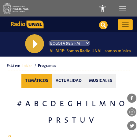
AL AIRE: Somos Radio UNAL, somos música
Está en:
Inicio
/
Programas
TEMÁTICOS
ACTUALIDAD
MUSICALES
#
A
B
C
D
E
G
H
I
L
M
N
O
P
R
S
T
U
V