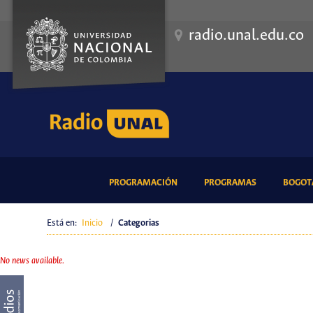
radio.unal.edu.co
(CURRENT)
(CURRENT)
PROGRAMACIÓN
PROGRAMAS
BOGOTÁ
Está en:
Inicio
/
Categorias
No news available.