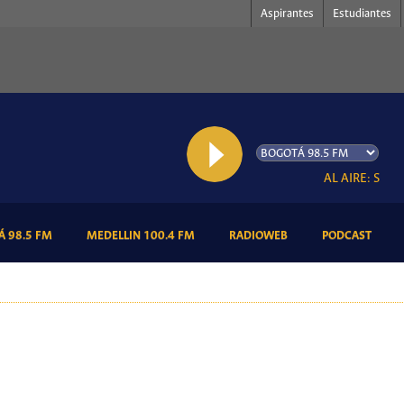
Aspirantes
Estudiantes
AL AIRE: Somos 
(CURRENT)
(CURRENT)
(CURRENT)
(CURR
 98.5 FM
MEDELLIN 100.4 FM
RADIOWEB
PODCAST