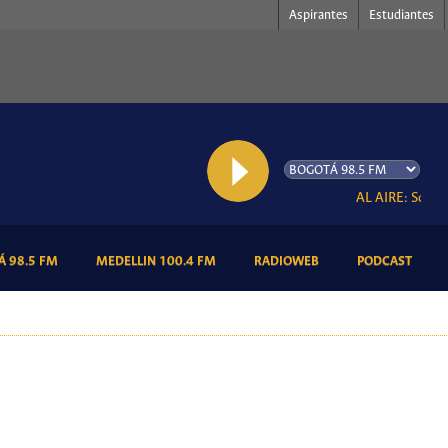
Aspirantes
Estudiantes
AL AIRE: Somos 
(CURRENT)
(CURRENT)
(CURRENT)
(CURR
 98.5 FM
MEDELLIN 100.4 FM
RADIOWEB
PODCAST