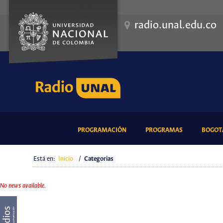
radio.unal.edu.co
(CURRENT)
(CURRENT)
PROGRAMACIÓN
PROGRAMAS
BOGOTÁ
Está en:
Inicio
/
Categorias
No news available.