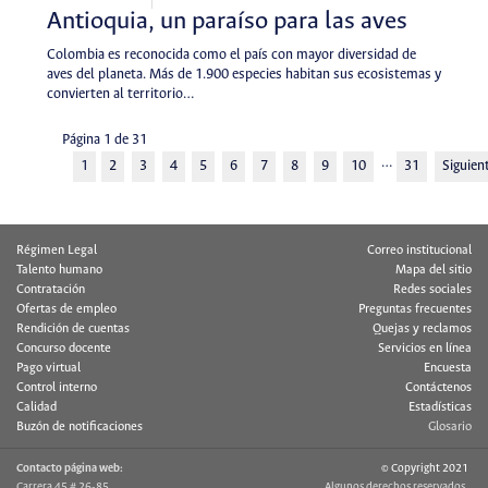
Antioquia, un paraíso para las aves
Colombia es reconocida como el país con mayor diversidad de
aves del planeta. Más de 1.900 especies habitan sus ecosistemas y
convierten al territorio…
Página 1 de 31
…
1
2
3
4
5
6
7
8
9
10
31
Siguien
Régimen Legal
Correo institucional
Talento humano
Mapa del sitio
Contratación
Redes sociales
Ofertas de empleo
Preguntas frecuentes
Rendición de cuentas
Quejas y reclamos
Concurso docente
Servicios en línea
Pago virtual
Encuesta
Control interno
Contáctenos
Calidad
Estadísticas
Buzón de notificaciones
Glosario
Contacto página web:
© Copyright 2021
Carrera 45 # 26-85
Algunos derechos reservados.