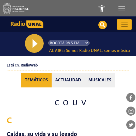
AL AIRE: Somos Radio UNAL, somos música
Está en:
RadioWeb
TEMÁTICOS
ACTUALIDAD
MUSICALES
C
O
U
V
C
Caldas, su vida y su legado