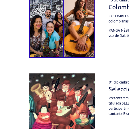
15 diciembr
Colomb
COLOMBITA, 
colombianas
PANGA NÉBUL
voz de Daia 
01 diciembr
Selecc
Presentaremo
titulada SE
participarán 
cantante Bea