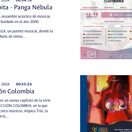
e 2024
00:54:18
ita - Panga Nébula
ensamble acústico de músicas
 fundado en el año 2000.
A, un puente musical, donde la
Mutis de tintes…
e 2024
00:55:24
ión Colombia
s un nuevo capítulo de la serie
LECCIÓN COLOMBIA, en la que
cinco músicos: Atípico Trío, la
tríz…