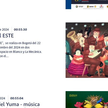
e 2024
00:55:30
l ESTE
E", se realiza en Bogotá del 22
iembre del 2024 en dos
Espacio en Blanco y La Mecánica.
on el…
2024
00:55:04
del Yuma - música