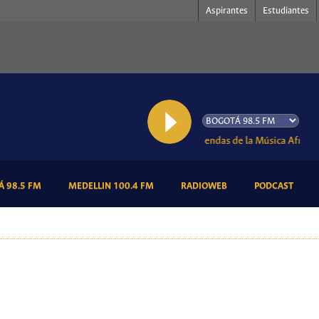
Aspirantes
Estudiantes
AL AIRE: Caminando por las Sendas de la Música Afrocubana
(CURRENT)
(CURRENT)
(CURRENT)
(CURR
 98.5 FM
MEDELLIN 100.4 FM
RADIOWEB
PODCAST