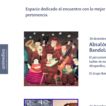
Espacio dedicado al encuentro con lo mejor 
pertenencia.
29 diciembr
Absalón
Bandola
El percusion
luthier de m
Afropacífico,
El Grupo Ba