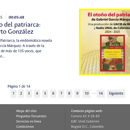
25
00:05:48
o del patriarca:
rto González
 Patriarca, la emblemática novela
rcía Márquez. A través de la
 de más de 135 voces, que
de…
Página 1 de 14
…
1
2
3
4
5
6
7
8
9
10
14
Siguiente
Mapa del sitio
Contacto página web:
Preguntas frecuentes
Carrera 45 # 26-85
Servicios en línea
Edif. Uriel Gutiérrez
Contáctenos
Bogotá D.C., Colombia