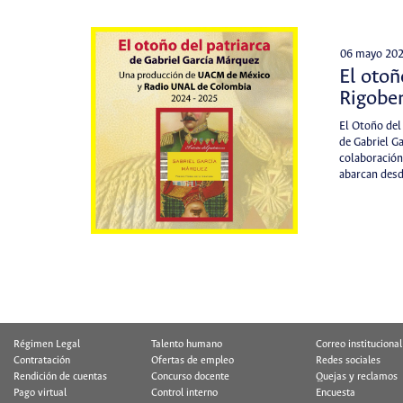
06 mayo 20
El otoñ
Rigobe
El Otoño del
de Gabriel Ga
colaboración
abarcan des
Régimen Legal
Talento humano
Correo institucional
Contratación
Ofertas de empleo
Redes sociales
Rendición de cuentas
Concurso docente
Quejas y reclamos
Pago virtual
Control interno
Encuesta