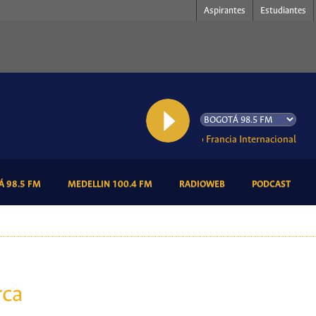
Aspirantes
Estudiantes
AL AIRE: Radio Francia Internacional
(CURRENT)
(CURRENT)
(CURRENT)
(CURR
 98.5 FM
MEDELLIN 100.4 FM
RADIOWEB
PODCAST
rca