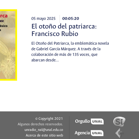
05 mayo 2025
00:05:20
El otoño del patriarca:
Francisco Rubio
El Otoño del Patriarca, la emblemática novela
de Gabriel García Márquez. A través de la
colaboración de más de 135 voces, que
abarcan desde…
© Copyright 2021
Algunos derechos reservados.
unradio_nal@unal.edu.co
Acerca de este sitio web