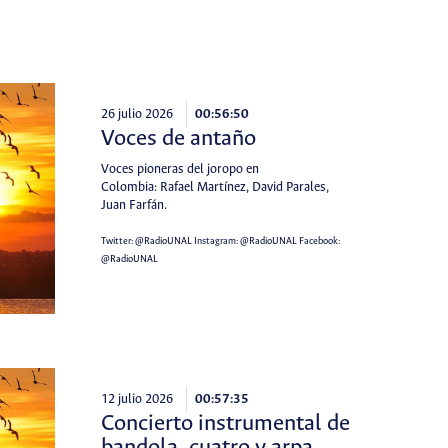
26 julio 2026
00:56:50
Voces de antaño
Voces pioneras del joropo en
Colombia: Rafael Martínez, David Parales,
Juan Farfán.
Twitter:
@RadioUNAL
Instagram:
@RadioUNAL
Facebook:
@RadioUNAL
12 julio 2026
00:57:35
Concierto instrumental de