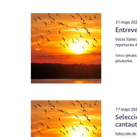
31 mayo 20
Entreve
Voces llaner
repertorios d
Twitter:
@Radio
@RadioUNAL
17 mayo 20
Selecci
cantau
Selección de