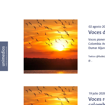
02 agosto 2
Voces 
Voces pioner
Colombia: Ar
Dumar Aljure
Twitter:
@Radio
@…
19 julio 202
Voces r