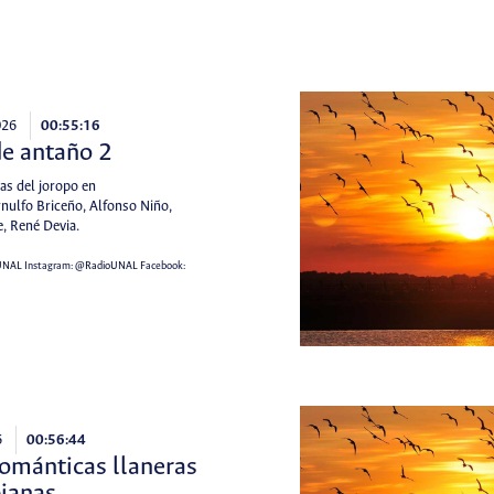
026
00:55:16
de antaño 2
as del joropo en
nulfo Briceño, Alfonso Niño,
, René Devia.
UNAL
Instagram:
@RadioUNAL
Facebook:
6
00:56:44
ománticas llaneras