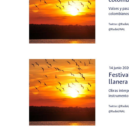
colomb
Valses y pas
colombianos
Twitter:
@Radio
@RadioUNAL
14 junio 202
Festiva
llanera
Obras interp
instrumento
Twitter:
@Radio
@RadioUNAL