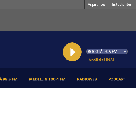
Aspirantes
Estudiantes
AL AIRE: Análisis UNAL
(CURRENT)
(CURRENT)
(CURRENT)
(CURR
 98.5 FM
MEDELLIN 100.4 FM
RADIOWEB
PODCAST