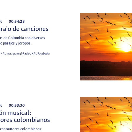
26
00:54:28
ra'o de canciones
as de Colombia con diversos
e pasajes y joropos.
UNAL
Instagram:
@RadioUNAL
Facebook:
26
00:53:30
ón musical:
tores colombianos
 cantautores colombianos: