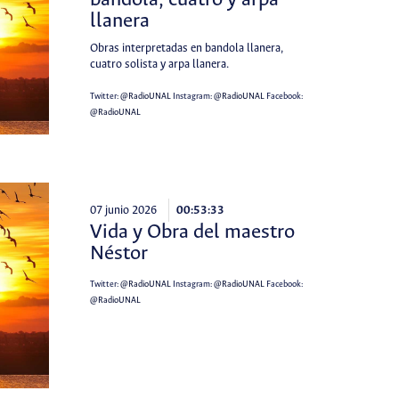
bandola, cuatro y arpa
llanera
Obras interpretadas en bandola llanera,
cuatro solista y arpa llanera.
Twitter:
@RadioUNAL
Instagram:
@RadioUNAL
Facebook:
@RadioUNAL
07 junio 2026
00:53:33
Vida y Obra del maestro
Néstor
Twitter:
@RadioUNAL
Instagram:
@RadioUNAL
Facebook:
@RadioUNAL