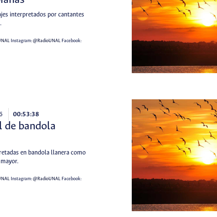
ianas
ajes interpretados por cantantes
.
UNAL
Instagram:
@RadioUNAL
Facebook:
6
00:53:38
l de bandola
retadas en bandola llanera como
 mayor.
UNAL
Instagram:
@RadioUNAL
Facebook: