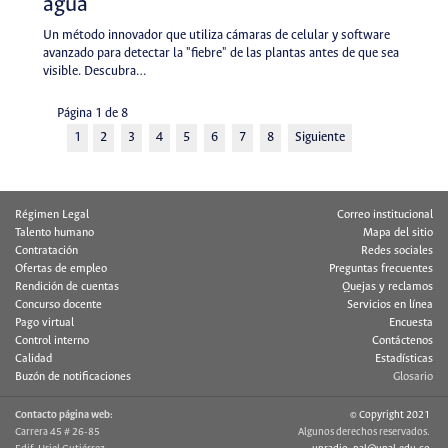
agua
Un método innovador que utiliza cámaras de celular y software
avanzado para detectar la "fiebre" de las plantas antes de que sea
visible. Descubra…
Página 1 de 8
1
2
3
4
5
6
7
8
Siguiente
Régimen Legal
Correo institucional
Talento humano
Mapa del sitio
Contratación
Redes sociales
Ofertas de empleo
Preguntas frecuentes
Rendición de cuentas
Quejas y reclamos
Concurso docente
Servicios en línea
Pago virtual
Encuesta
Control interno
Contáctenos
Calidad
Estadísticas
Buzón de notificaciones
Glosario
Contacto página web:
© Copyright 2021
Carrera 45 # 26-85
Algunos derechos reservados.