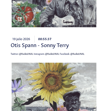
19 julio 2026
00:55:37
Otis Spann - Sonny Terry
Twitter:
@RadioUNAL
Instagram:
@RadioUNAL
Facebook:
@RadioUNAL