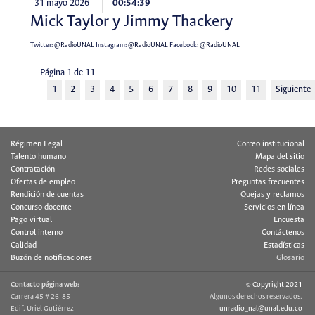
31 mayo 2026
00:54:39
Mick Taylor y Jimmy Thackery
Twitter:
@RadioUNAL
Instagram:
@RadioUNAL
Facebook:
@RadioUNAL
Página 1 de 11
1
2
3
4
5
6
7
8
9
10
11
Siguiente
Régimen Legal
Correo institucional
Talento humano
Mapa del sitio
Contratación
Redes sociales
Ofertas de empleo
Preguntas frecuentes
Rendición de cuentas
Quejas y reclamos
Concurso docente
Servicios en línea
Pago virtual
Encuesta
Control interno
Contáctenos
Calidad
Estadísticas
Buzón de notificaciones
Glosario
Contacto página web:
© Copyright 2021
Carrera 45 # 26-85
Algunos derechos reservados.
Edif. Uriel Gutiérrez
unradio_nal@unal.edu.co