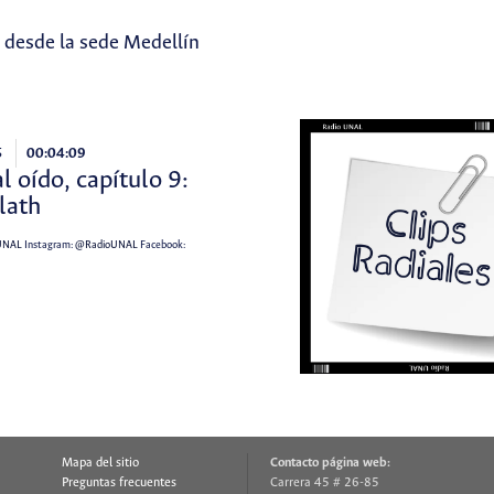
 desde la sede Medellín
5
00:04:09
al oído, capítulo 9:
Plath
UNAL
Instagram:
@RadioUNAL
Facebook:
Mapa del sitio
Contacto página web:
Preguntas frecuentes
Carrera 45 # 26-85