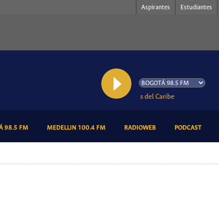
Aspirantes
Estudiantes
AL AIRE: Por las Venas del Caribe
(CURRENT)
(CURRENT)
(CURRENT)
(CURR
 98.5 FM
MEDELLIN 100.4 FM
RADIOWEB
PODCAST