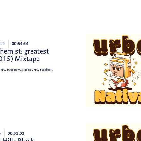
026
00:54:34
hemist: greatest
2015) Mixtape
UNAL
Instagram:
@RadioUNAL
Facebook:
6
00:55:03