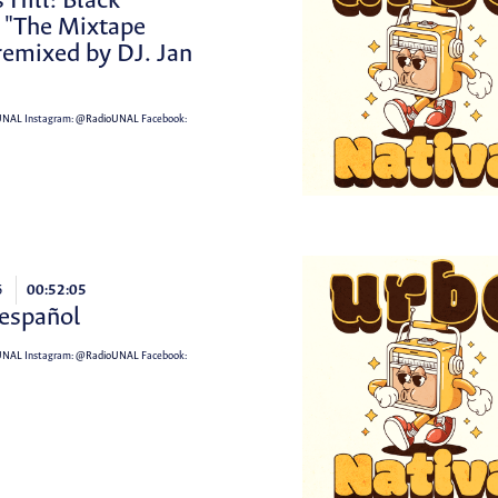
 Hill: Black
 "The Mixtape
remixed by DJ. Jan
UNAL
Instagram:
@RadioUNAL
Facebook:
6
00:52:05
 español
UNAL
Instagram:
@RadioUNAL
Facebook: