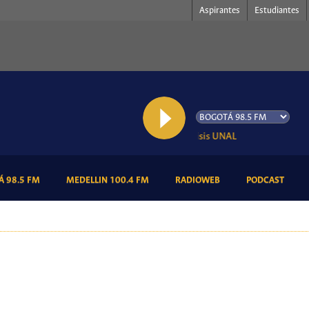
Aspirantes
Estudiantes
AL AIRE: Análisis UNAL
(CURRENT)
(CURRENT)
(CURRENT)
(CURR
 98.5 FM
MEDELLIN 100.4 FM
RADIOWEB
PODCAST