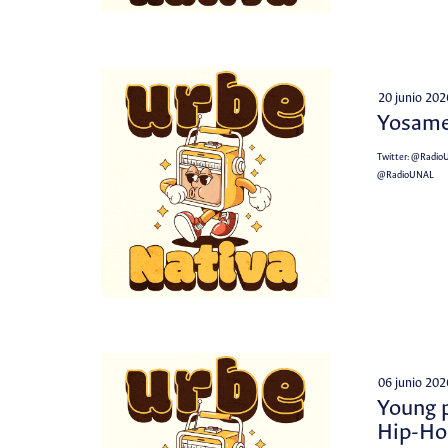
20 junio 202
Yosam
Twitter:
@Radio
@RadioUNAL
06 junio 202
Young p
Hip-Ho