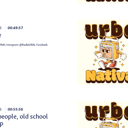
6
00:49:57
e
UNAL
Instagram:
@RadioUNAL
Facebook:
6
00:55:56
eople, old school
p