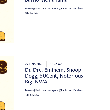
Barrio Mc Panamá
Twitter:
@RadioUNAL
Instagram:
@RadioUNAL
Facebook:
@RadioUNAL
27 junio 2026
00:52:47
Dr. Dre, Eminem, Snoop
Dogg, 50Cent, Notorious
Big, NWA
Twitter:
@RadioUNAL
Instagram:
@RadioUNAL
Facebook:
@RadioUNAL