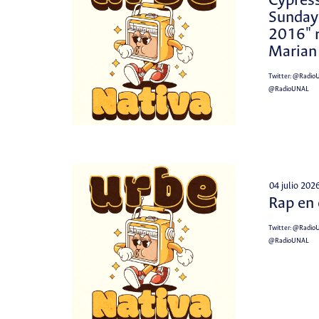
Cypress
Sunday
2016" 
Marian
Twitter:
@Radio
@RadioUNAL
04 julio 202
Rap en
Twitter:
@Radio
@RadioUNAL