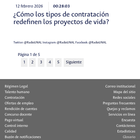
12 febrero 2026
00:28:03
¿Cómo los tipos de contratación
redefinen los proyectos de vida?
Twitter:
@RadioUNAL
Instagram:
@RadioUNAL
Facebook:
@RadioUNAL
Página 1 de 5
1
2
3
4
5
Siguiente
Régimen Legal
Correo institucional
Talento humano
Mapa del sitio
Contratación
Redes sociales
Ofertas de empleo
Preguntas frecuentes
Rendición de cuentas
Quejas y reclamos
Concurso docente
Servicios en línea
Pago virtual
Encuesta
Control interno
Contáctenos
Calidad
Estadísticas
Buzón de notificaciones
Glosario