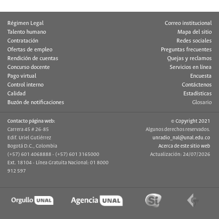
Régimen Legal
Correo institucional
Talento humano
Mapa del sitio
Contratación
Redes sociales
Ofertas de empleo
Preguntas frecuentes
Rendición de cuentas
Quejas y reclamos
Concurso docente
Servicios en línea
Pago virtual
Encuesta
Control interno
Contáctenos
Calidad
Estadísticas
Buzón de notificaciones
Glosario
Contacto página web:
© Copyright 2021
Carrera 45 # 26-85
Algunos derechos reservados.
Edif. Uriel Gutiérrez
unradio_nal@unal.edu.co
Bogotá D.C., Colombia
Acerca de este sitio web
(+57) 601 4068888 - (+57) 601 3165000
Actualización: 24/07/2026
Ext. 18104 - Línea Gratuita Nacional: 01 8000
912 597