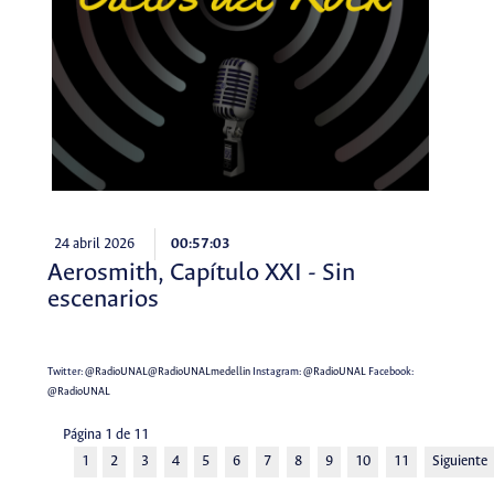
24 abril 2026
00:57:03
Aerosmith, Capítulo XXI - Sin
escenarios
Twitter:
@RadioUNAL
@RadioUNALmedellin
Instagram:
@RadioUNAL
Facebook:
@RadioUNAL
Página 1 de 11
1
2
3
4
5
6
7
8
9
10
11
Siguiente