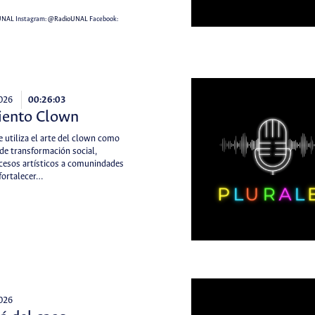
UNAL
Instagram:
@RadioUNAL
Facebook:
2026
00:26:03
ento Clown
e utiliza el arte del clown como
de transformación social,
cesos artísticos a comunindades
 fortalecer…
2026