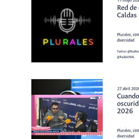
11 mayo 20
Red de 
Caldas
Plurales, sin
diversidad
Twitter:
@Radio
@RadioUNAL
27 abril 202
Cuando 
oscurid
2026
Plurales, sin
diversidad