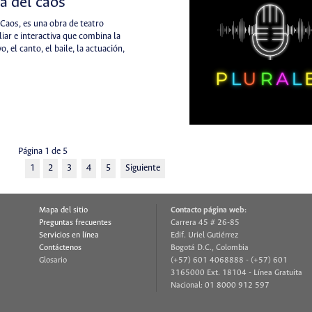
á del caos
 Caos, es una obra de teatro
iar e interactiva que combina la
o, el canto, el baile, la actuación,
Página 1 de 5
1
2
3
4
5
Siguiente
Mapa del sitio
Contacto página web:
Preguntas frecuentes
Carrera 45 # 26-85
Servicios en línea
Edif. Uriel Gutiérrez
Contáctenos
Bogotá D.C., Colombia
Glosario
(+57) 601 4068888 - (+57) 601
3165000 Ext. 18104 - Línea Gratuita
Nacional: 01 8000 912 597