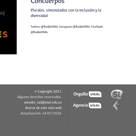
Concuerpos
Plurales, sintonizados con la inclusión y la
diversidad
Twitter:
@RadioUNAL
Instagram:
@RadioUNAL
Facebook:
@RadioUNAL
© Copyright 2021
Algunos derechos reservados.
unradio_nal@unal.edu.co
Acerca de este sitio web
Actualización: 24/07/2026