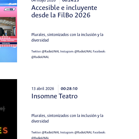
04 mayo 2026
00:24:23
Accesible e incluyente
desde la FilBo 2026
Plurales, sintonizados con la inclusión y la
diversidad
Twitter:
@RadioUNAL
Instagram:
@RadioUNAL
Facebook:
@RadioUNAL
13 abril 2026
00:28:10
Insomne Teatro
Plurales, sintonizados con la inclusión y la
diversidad
Twitter:
@RadioUNAL
Instagram:
@RadioUNAL
Facebook:
@RadioUNAL