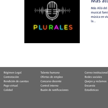
Más all
Más Allá del
musical famil
música en viv
la…
Régimen Legal
Talento humano
Correo institucional
Contratación
Ofertas de empleo
Redes sociales
Rendición de cuentas
Concurso docente
Quejas y reclamos
Pago virtual
Control interno
Encuesta
Calidad
Buzón de notificaciones
Estadísticas