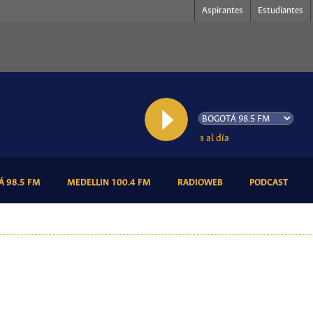
Aspirantes
Estudiantes
AL AIRE: Cultura al día
(CURRENT)
(CURRENT)
(CURRENT)
(CURR
 98.5 FM
MEDELLIN 100.4 FM
RADIOWEB
PODCAST