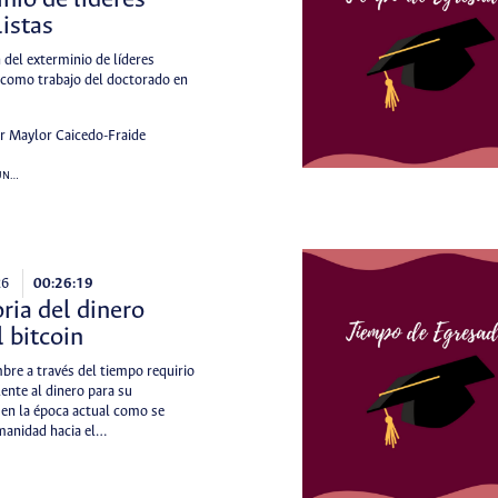
nio de líderes
listas
 del exterminio de líderes
s como trabajo del doctorado en
er Maylor Caicedo-Fraide
UN…
26
00:26:19
oria del dinero
l bitcoin
re a través del tiempo requirio
ente al dinero para su
y en la época actual como se
manidad hacia el…