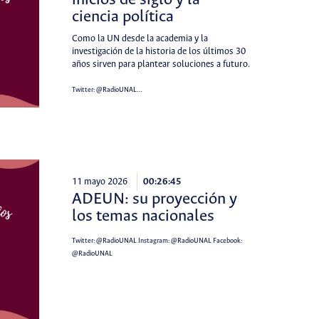
inicios de siglo y la
ciencia política
Como la UN desde la academia y la
investigación de la historia de los últimos 30
años sirven para plantear soluciones a futuro.
Twitter:
@RadioUNAL
…
11 mayo 2026
00:26:45
ADEUN: su proyección y
los temas nacionales
Twitter:
@RadioUNAL
Instagram:
@RadioUNAL
Facebook:
@RadioUNAL