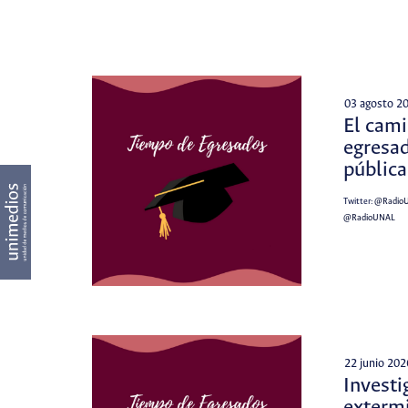
03 agosto 2
El cami
egresad
públic
Twitter:
@Radio
@RadioUNAL
22 junio 202
Investi