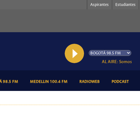
Aspirantes
Estudiantes
AL AIRE: Somos Radio UN
(CURRENT)
(CURRENT)
(CURRENT)
(CURR
 98.5 FM
MEDELLIN 100.4 FM
RADIOWEB
PODCAST