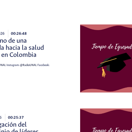
026
00:26:48
no de una
a hacia la salud
a en Colombia
UNAL
Instagram:
@RadioUNAL
Facebook:
6
00:25:37
gación del