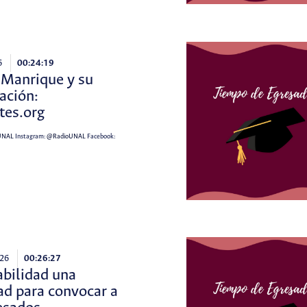
6
00:24:19
 Manrique y su
ación:
tes.org
UNAL
Instagram:
@RadioUNAL
Facebook:
26
00:26:27
abilidad una
ad para convocar a