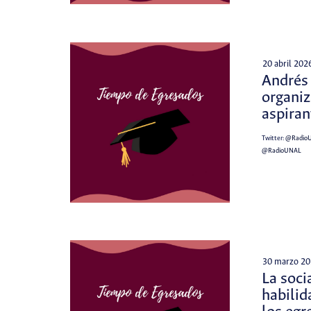
20 abril 202
Andrés
organiz
aspiran
Twitter:
@Radio
@RadioUNAL
30 marzo 20
La soci
habilid