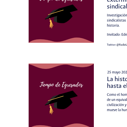
extermi
sindica
Investigación
sindicalista
historia.
Invitado: Ed
Twitter:
@Radio
25 mayo 20
La hist
hasta e
Como el homb
de un equival
civilización 
mueve la hu