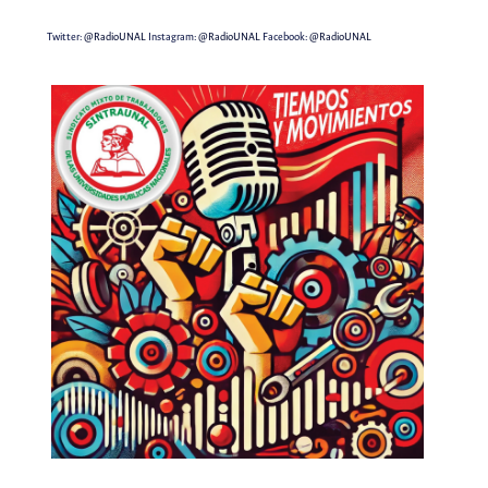
Twitter:
@RadioUNAL
Instagram:
@RadioUNAL
Facebook:
@RadioUNAL