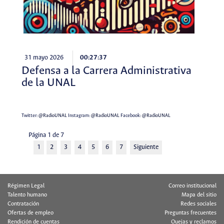
31 mayo 2026
00:27:37
Defensa a la Carrera Administrativa
de la UNAL
Twitter:
@RadioUNAL
Instagram:
@RadioUNAL
Facebook:
@RadioUNAL
Página 1 de 7
1
2
3
4
5
6
7
Siguiente
Régimen Legal
Correo institucional
Talento humano
Mapa del sitio
Contratación
Redes sociales
Ofertas de empleo
Preguntas frecuentes
Rendición de cuentas
Quejas y reclamos