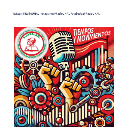
Twitter:
@RadioUNAL
Instagram:
@RadioUNAL
Facebook:
@RadioUNAL