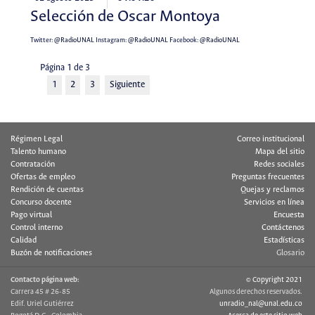
Selección de Oscar Montoya
Twitter:
@RadioUNAL
Instagram:
@RadioUNAL
Facebook:
@RadioUNAL
Página 1 de 3
1
2
3
Siguiente
Régimen Legal
Correo institucional
Talento humano
Mapa del sitio
Contratación
Redes sociales
Ofertas de empleo
Preguntas frecuentes
Rendición de cuentas
Quejas y reclamos
Concurso docente
Servicios en línea
Pago virtual
Encuesta
Control interno
Contáctenos
Calidad
Estadísticas
Buzón de notificaciones
Glosario
Contacto página web:
© Copyright 2021
Carrera 45 # 26-85
Algunos derechos reservados.
Edif. Uriel Gutiérrez
unradio_nal@unal.edu.co