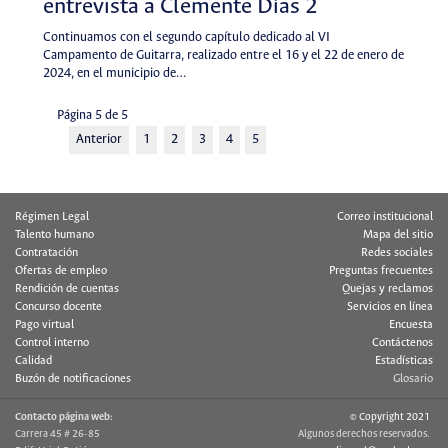
entrevista a Clemente Días 2
Continuamos con el segundo capítulo dedicado al VI
Campamento de Guitarra, realizado entre el 16 y el 22 de enero de
2024, en el municipio de…
Página 5 de 5
Anterior
1
2
3
4
5
Régimen Legal
Correo institucional
Talento humano
Mapa del sitio
Contratación
Redes sociales
Ofertas de empleo
Preguntas frecuentes
Rendición de cuentas
Quejas y reclamos
Concurso docente
Servicios en línea
Pago virtual
Encuesta
Control interno
Contáctenos
Calidad
Estadísticas
Buzón de notificaciones
Glosario
Contacto página web:
© Copyright 2021
Carrera 45 # 26-85
Algunos derechos reservados.