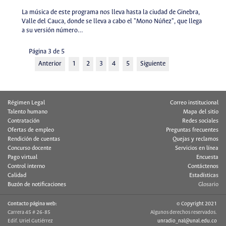
La música de este programa nos lleva hasta la ciudad de Ginebra,
Valle del Cauca, donde se lleva a cabo el "Mono Núñez", que llega
a su versión número…
Página 3 de 5
Anterior
1
2
3
4
5
Siguiente
Régimen Legal
Correo institucional
Talento humano
Mapa del sitio
Contratación
Redes sociales
Ofertas de empleo
Preguntas frecuentes
Rendición de cuentas
Quejas y reclamos
Concurso docente
Servicios en línea
Pago virtual
Encuesta
Control interno
Contáctenos
Calidad
Estadísticas
Buzón de notificaciones
Glosario
Contacto página web:
© Copyright 2021
Carrera 45 # 26-85
Algunos derechos reservados.
Edif. Uriel Gutiérrez
unradio_nal@unal.edu.co