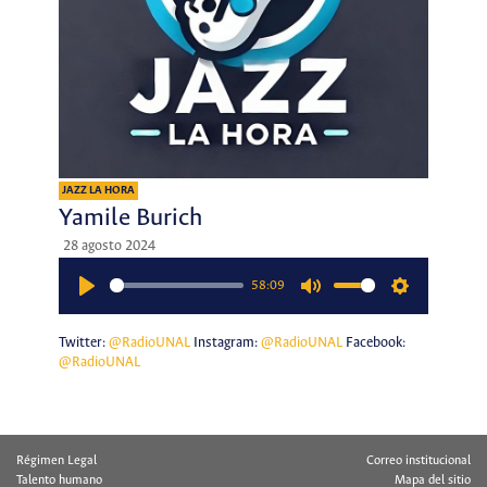
JAZZ LA HORA
Yamile Burich
28 agosto 2024
58:09
Play
Mute
Settings
Twitter:
@RadioUNAL
Instagram:
@RadioUNAL
Facebook:
@RadioUNAL
Régimen Legal
Correo institucional
Talento humano
Mapa del sitio