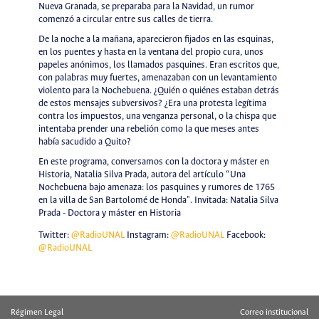
Nueva Granada, se preparaba para la Navidad, un rumor
comenzó a circular entre sus calles de tierra.
De la noche a la mañana, aparecieron fijados en las esquinas,
en los puentes y hasta en la ventana del propio cura, unos
papeles anónimos, los llamados pasquines. Eran escritos que,
con palabras muy fuertes, amenazaban con un levantamiento
violento para la Nochebuena. ¿Quién o quiénes estaban detrás
de estos mensajes subversivos? ¿Era una protesta legítima
contra los impuestos, una venganza personal, o la chispa que
intentaba prender una rebelión como la que meses antes
había sacudido a Quito?
En este programa, conversamos con la doctora y máster en
Historia, Natalia Silva Prada, autora del artículo “Una
Nochebuena bajo amenaza: los pasquines y rumores de 1765
en la villa de San Bartolomé de Honda". Invitada: Natalia Silva
Prada - Doctora y máster en Historia
Twitter:
@RadioUNAL
Instagram:
@RadioUNAL
Facebook:
@RadioUNAL
Régimen Legal
Correo institucional