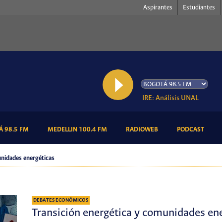
Aspirantes
Estudiantes
AL AIRE: Análisis UNAL
(CURRENT)
(CURRENT)
(CURRENT)
(CURR
 98.5 FM
MEDELLIN 100.4 FM
RADIOWEB
PODCAST
unidades energéticas
DEBATES ECONÓMICOS
Transición energética y comunidades en