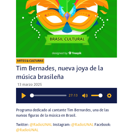
ARTES & CULTURAS
Tim Bernades, nueva joya de la
música brasileña
13 marzo 2025
27:13
Play
Mute
Settings
Programa dedicado al cantante Tim Bernardes, una de las
nuevas figuras de la música en Brasil.
Twitter:
@RadioUNAL
Instagram:
@RadioUNAL
Facebook:
@RadioUNAL