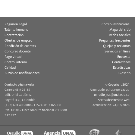
Régimen Legal
Correo institucional
Talento humano
Mapa del sitio
Contratación
Redes sociales
Ofertas de empleo
Preguntas frecuentes
Rendición de cuentas
Quejas y reclamos
Concurso docente
Servicios en línea
Pago virtual
Encuesta
Control interno
Contáctenos
Calidad
Estadísticas
Buzón de notificaciones
Glosario
Contacto página web:
© Copyright 2021
Carrera 45 # 26-85
Algunos derechos reservados.
Edif. Uriel Gutiérrez
unradio_nal@unal.edu.co
Bogotá D.C., Colombia
Acerca de este sitio web
(+57) 601 4068888 - (+57) 601 3165000
Actualización: 24/07/2026
Ext. 18104 - Línea Gratuita Nacional: 01 8000
912 597