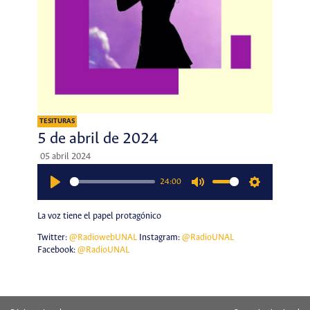
TESITURAS
5 de abril de 2024
05 abril 2024
24:00
Play
Mute
Settings
La voz tiene el papel protagónico
Twitter:
@RadiowebUNAL
Instagram:
@RadioUNAL
Facebook:
@RadioUNAL