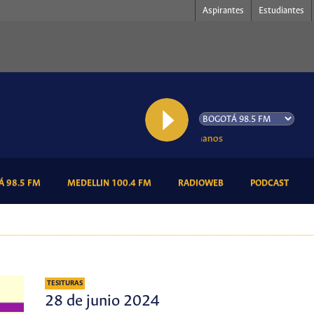
Aspirantes
Estudiantes
AL AIRE: Melómanos
(CURRENT)
(CURRENT)
(CURRENT)
(CURR
 98.5 FM
MEDELLIN 100.4 FM
RADIOWEB
PODCAST
TESITURAS
28 de junio 2024