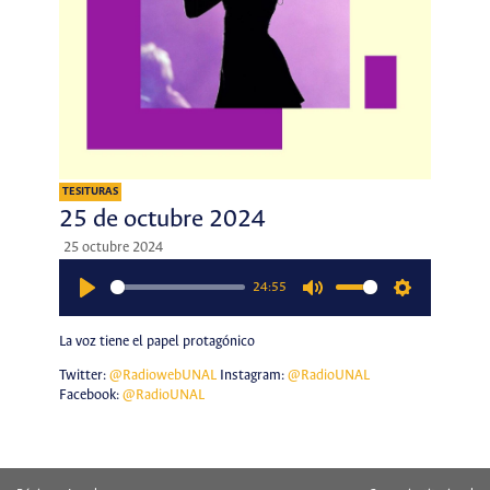
TESITURAS
25 de octubre 2024
25 octubre 2024
24:55
Play
Mute
Settings
La voz tiene el papel protagónico
Twitter:
@RadiowebUNAL
Instagram:
@RadioUNAL
Facebook:
@RadioUNAL