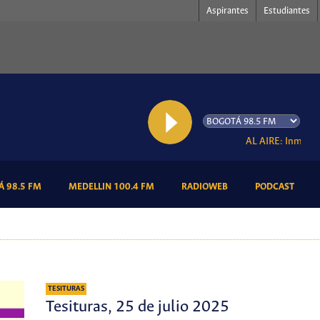
Aspirantes
Estudiantes
AL AIRE: Inmerso
(CURRENT)
(CURRENT)
(CURRENT)
(CURR
 98.5 FM
MEDELLIN 100.4 FM
RADIOWEB
PODCAST
TESITURAS
Tesituras, 25 de julio 2025