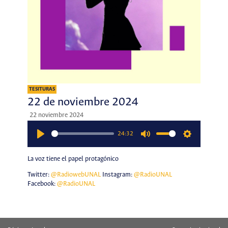
TESITURAS
22 de noviembre 2024
22 noviembre 2024
24:32
Play
Mute
Settings
La voz tiene el papel protagónico
Twitter:
@RadiowebUNAL
Instagram:
@RadioUNAL
Facebook:
@RadioUNAL