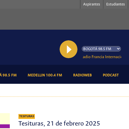
Aspirantes
Estudiantes
AL AIRE: Radio Francia Internacional
(CURRENT)
(CURRENT)
(CURRENT)
(CURR
 98.5 FM
MEDELLIN 100.4 FM
RADIOWEB
PODCAST
TESITURAS
Tesituras, 21 de febrero 2025