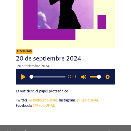
TESITURAS
20 de septiembre 2024
20 septiembre 2024
22:46
Play
Mute
Settings
La voz tiene el papel protagónico
Twitter:
@RadiowebUNAL
Instagram:
@RadioUNAL
Facebook:
@RadioUNAL