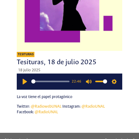
TESITURAS
Tesituras, 18 de julio 2025
18 julio 2025
22:46
Play
Mute
Settings
La voz tiene el papel protagónico
Twitter:
@RadiowebUNAL
Instagram:
@RadioUNAL
Facebook:
@RadioUNAL