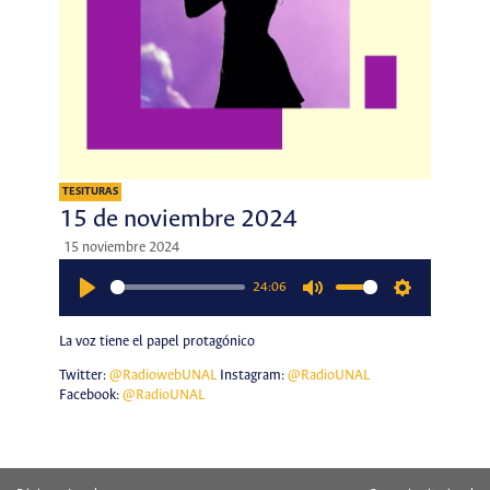
TESITURAS
15 de noviembre 2024
15 noviembre 2024
24:06
Play
Mute
Settings
La voz tiene el papel protagónico
Twitter:
@RadiowebUNAL
Instagram:
@RadioUNAL
Facebook:
@RadioUNAL