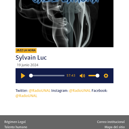
JAZZ LA HORA
Sylvain Luc
19 junio 2024
57:43
Play
Mute
Settings
Twitter:
@RadioUNAL
Instagram:
@RadioUNAL
Facebook:
@RadioUNAL
Régimen Legal
Correo institucional
Talento humano
Mapa del sitio