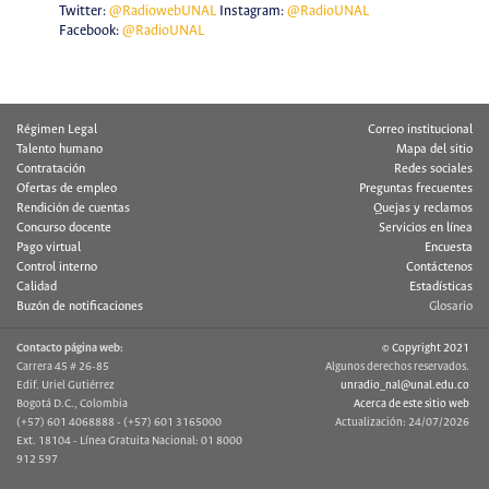
Twitter:
@RadiowebUNAL
Instagram:
@RadioUNAL
Facebook:
@RadioUNAL
Régimen Legal
Correo institucional
Talento humano
Mapa del sitio
Contratación
Redes sociales
Ofertas de empleo
Preguntas frecuentes
Rendición de cuentas
Quejas y reclamos
Concurso docente
Servicios en línea
Pago virtual
Encuesta
Control interno
Contáctenos
Calidad
Estadísticas
Buzón de notificaciones
Glosario
Contacto página web:
© Copyright 2021
Carrera 45 # 26-85
Algunos derechos reservados.
Edif. Uriel Gutiérrez
unradio_nal@unal.edu.co
Bogotá D.C., Colombia
Acerca de este sitio web
(+57) 601 4068888 - (+57) 601 3165000
Actualización: 24/07/2026
Ext. 18104 - Línea Gratuita Nacional: 01 8000
912 597