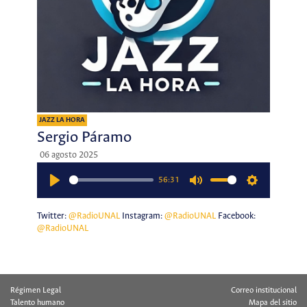
JAZZ LA HORA
Sergio Páramo
06 agosto 2025
56:31
Play
Mute
Settings
Twitter:
@RadioUNAL
Instagram:
@RadioUNAL
Facebook:
@RadioUNAL
Régimen Legal
Correo institucional
Talento humano
Mapa del sitio