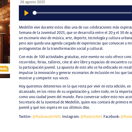
26 agosto 2025
Play
Medellín vive durante estos días una de sus celebraciones más esperad
Semana de la Juventud 2025, que se desarrolla entre el 20 y el 30 de a
un escenario vivo de música, arte, deporte, tecnología y cultura urban
pero aún queda una agenda cargada de experiencias que convocan a mi
protagonistas de la transformación social y cultural.
Con más de 100 actividades gratuitas, este evento no solo ofrece conc
recorridos, ferias, talleres, cine al aire libre y espacios de encuentro c
la participación juvenil. La apuesta de este año se ha enfocado en resal
impulsar la innovación y generar escenarios de inclusión en los que l
mostrar y compartir sus voces.
Hoy queremos detenernos en lo que resta por vivir en esta edición, en
alcanzado, en los retos de su organización y, sobre todo, en la import
como una ciudad joven del mundo. Para conversar sobre esto nos aco
Secretario de la Juventud de Medellín, quien nos contará de primera 
juvenil y qué nos espera en sus últimos días.
Twitter:
@RadiowebUNAL
Instagram:
@RadioUNAL
Facebook:
@Radi