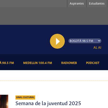
Aspirantes
Estudiantes
AL AIRE: Po
(CURRENT)
(CURRENT)
(CURRENT)
(CURR
 98.5 FM
MEDELLIN 100.4 FM
RADIOWEB
PODCAST
UNAL CULTURAL
Semana de la juventud 2025