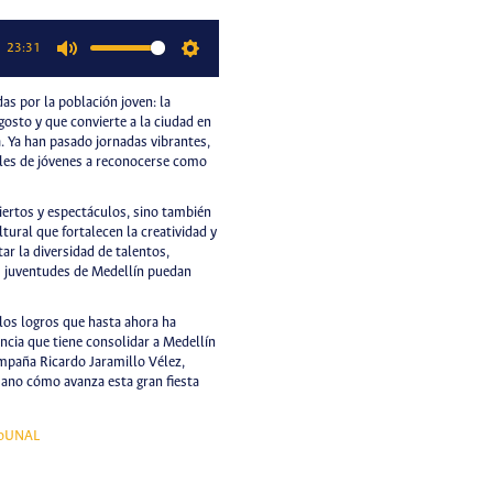
23:31
Mute
Settings
as por la población joven: la
gosto y que convierte a la ciudad en
a. Ya han pasado jornadas vibrantes,
les de jóvenes a reconocerse como
iertos y espectáculos, sino también
ultural que fortalecen la creatividad y
tar la diversidad de talentos,
as juventudes de Medellín puedan
 los logros que hasta ahora ha
ancia que tiene consolidar a Medellín
mpaña Ricardo Jaramillo Vélez,
mano cómo avanza esta gran fiesta
oUNAL