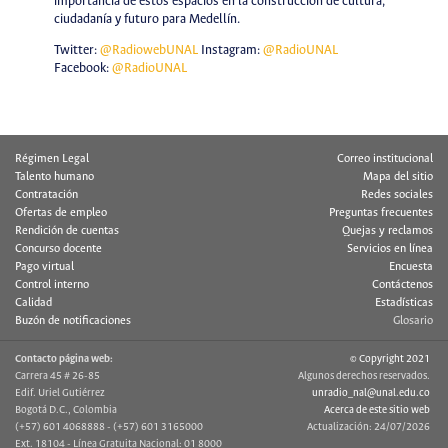
importancia de estos espacios en la construcción de cultura,
ciudadanía y futuro para Medellín.
Twitter:
@RadiowebUNAL
Instagram:
@RadioUNAL
Facebook:
@RadioUNAL
Régimen Legal
Correo institucional
Talento humano
Mapa del sitio
Contratación
Redes sociales
Ofertas de empleo
Preguntas frecuentes
Rendición de cuentas
Quejas y reclamos
Concurso docente
Servicios en línea
Pago virtual
Encuesta
Control interno
Contáctenos
Calidad
Estadísticas
Buzón de notificaciones
Glosario
Contacto página web:
© Copyright 2021
Carrera 45 # 26-85
Algunos derechos reservados.
Edif. Uriel Gutiérrez
unradio_nal@unal.edu.co
Bogotá D.C., Colombia
Acerca de este sitio web
(+57) 601 4068888 - (+57) 601 3165000
Actualización: 24/07/2026
Ext. 18104 - Línea Gratuita Nacional: 01 8000