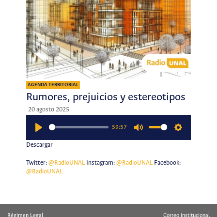
AGENDA TERRITORIAL
Rumores, prejuicios y estereotipos
20 agosto 2025
59:57
Play
Mute
Settings
Descargar
Twitter:
@RadioUNAL
Instagram:
@RadioUNAL
Facebook:
@RadioUNAL
Régimen Legal
Correo institucional