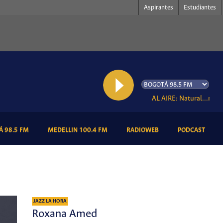
Aspirantes
Estudiantes
AL AIRE: Natural...mente
(CURRENT)
(CURRENT)
(CURRENT)
(CURR
 98.5 FM
MEDELLIN 100.4 FM
RADIOWEB
PODCAST
JAZZ LA HORA
Roxana Amed