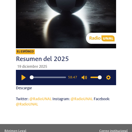
EL ESFÉRICO
Resumen del 2025
19 diciembre 2025
58:47
Play
Mute
Settings
Descargar
Twitter:
@RadioUNAL
Instagram:
@RadioUNAL
Facebook:
@RadioUNAL
Régimen Legal
Correo institucional