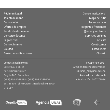
Régimen Legal
Correo institucional
Talento humano
Mapa del sitio
Contratación
Redes sociales
Ofertas de empleo
Preguntas frecuentes
Rendición de cuentas
Quejas y reclamos
Concurso docente
Servicios en línea
Pago virtual
Encuesta
Control interno
Contáctenos
Calidad
Estadísticas
Buzón de notificaciones
Glosario
Contacto página web:
© Copyright 2021
Carrera 45 # 26-85
Algunos derechos reservados.
Edif. Uriel Gutiérrez
unradio_nal@unal.edu.co
Bogotá D.C., Colombia
Acerca de este sitio web
(+57) 601 4068888 - (+57) 601 3165000
Actualización: 24/07/2026
Ext. 18104 - Línea Gratuita Nacional: 01 8000
912 597