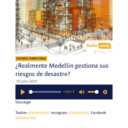
AGENDA TERRITORIAL
¿Realmente Medellin gestiona sus
riesgos de desastre?
02 julio 2025
1:04:17
Play
Mute
Settings
Descargar
Twitter:
@RadioUNAL
Instagram:
@RadioUNAL
Facebook:
@RadioUNAL