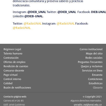
democracia comunitaria y preserva saberes y prácticas
tradicionales.
Instagram:
@DIEB_UNAL
Twitter
:
@DIEB_UNAL
Facebook:
DIEB.UNAL
LinkedIn
@DIEB-UNAL
.
Twitter:
@RadioUNAL
Instagram:
@RadioUNAL
Facebook:
@RadioUNAL
Régimen Legal
Correo institucional
Talento humano
Mapa del sitio
Contratación
Redes sociales
Ofertas de empleo
Preguntas frecuentes
Rendición de cuentas
Quejas y reclamos
Concurso docente
Servicios en línea
Pago virtual
Encuesta
Control interno
Contáctenos
Calidad
Estadísticas
Buzón de notificaciones
Glosario
Contacto página web:
© Copyright 2021
Carrera 45 # 26-85
Algunos derechos reservados.
Edif. Uriel Gutiérrez
unradio_nal@unal.edu.co