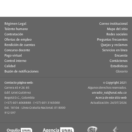
Régimen Legal
Correo institucional
Talento humano
Mapa del sitio
Contratación
Redes sociales
Ofertas de empleo
Preguntas frecuentes
Rendición de cuentas
Quejas y reclamos
Concurso docente
Servicios en línea
Pago virtual
Encuesta
Control interno
Contáctenos
Calidad
Estadísticas
Buzón de notificaciones
Glosario
Contacto página web:
© Copyright 2021
Carrera 45 # 26-85
Algunos derechos reservados.
Edif. Uriel Gutiérrez
unradio_nal@unal.edu.co
Bogotá D.C., Colombia
Acerca de este sitio web
(+57) 601 4068888 - (+57) 601 3165000
Actualización: 24/07/2026
Ext. 18104 - Línea Gratuita Nacional: 01 8000
912 597