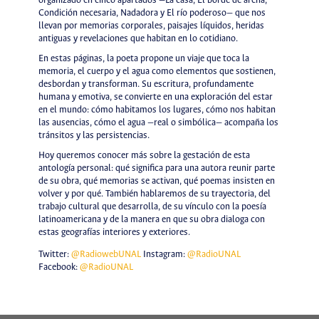
organizado en cinco apartados —La casa, El borde de arena,
Condición necesaria, Nadadora y El río poderoso— que nos
llevan por memorias corporales, paisajes líquidos, heridas
antiguas y revelaciones que habitan en lo cotidiano.
En estas páginas, la poeta propone un viaje que toca la
memoria, el cuerpo y el agua como elementos que sostienen,
desbordan y transforman. Su escritura, profundamente
humana y emotiva, se convierte en una exploración del estar
en el mundo: cómo habitamos los lugares, cómo nos habitan
las ausencias, cómo el agua —real o simbólica— acompaña los
tránsitos y las persistencias.
Hoy queremos conocer más sobre la gestación de esta
antología personal: qué significa para una autora reunir parte
de su obra, qué memorias se activan, qué poemas insisten en
volver y por qué. También hablaremos de su trayectoria, del
trabajo cultural que desarrolla, de su vínculo con la poesía
latinoamericana y de la manera en que su obra dialoga con
estas geografías interiores y exteriores.
Twitter:
@RadiowebUNAL
Instagram:
@RadioUNAL
Facebook:
@RadioUNAL