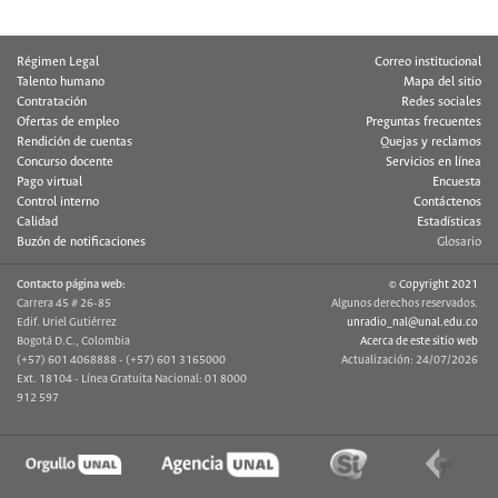
Régimen Legal
Correo institucional
Talento humano
Mapa del sitio
Contratación
Redes sociales
Ofertas de empleo
Preguntas frecuentes
Rendición de cuentas
Quejas y reclamos
Concurso docente
Servicios en línea
Pago virtual
Encuesta
Control interno
Contáctenos
Calidad
Estadísticas
Buzón de notificaciones
Glosario
Contacto página web:
© Copyright 2021
Carrera 45 # 26-85
Algunos derechos reservados.
Edif. Uriel Gutiérrez
unradio_nal@unal.edu.co
Bogotá D.C., Colombia
Acerca de este sitio web
(+57) 601 4068888 - (+57) 601 3165000
Actualización: 24/07/2026
Ext. 18104 - Línea Gratuita Nacional: 01 8000
912 597