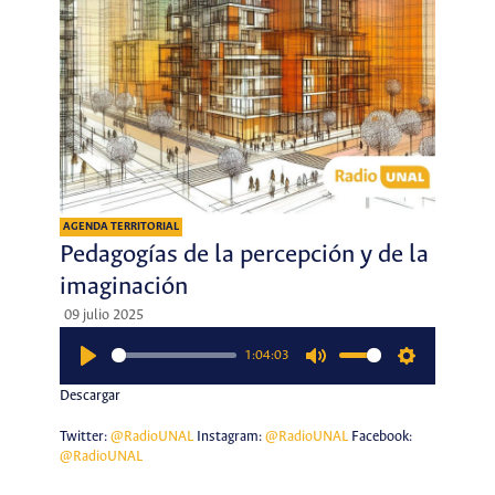
AGENDA TERRITORIAL
Pedagogías de la percepción y de la
imaginación
09 julio 2025
1:04:03
Play
Mute
Settings
Descargar
Twitter:
@RadioUNAL
Instagram:
@RadioUNAL
Facebook:
@RadioUNAL