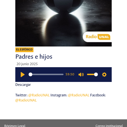
EL ESFÉRICO
Padres e hijos
20 junio 2025
59:50
Play
Mute
Settings
Descargar
Twitter:
@RadioUNAL
Instagram:
@RadioUNAL
Facebook:
@RadioUNAL
Régimen Legal
Correo institucional