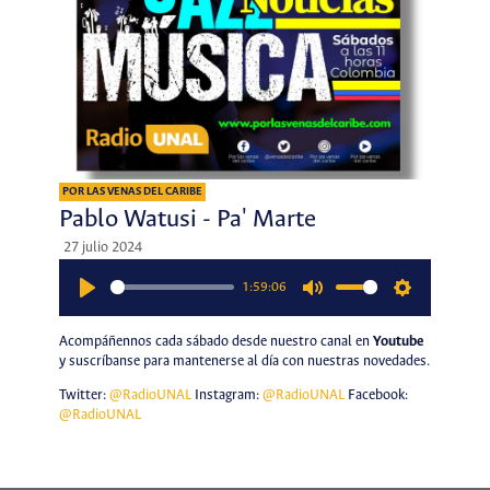
POR LAS VENAS DEL CARIBE
Pablo Watusi - Pa' Marte
27 julio 2024
1:59:06
Play
Mute
Settings
Acompáñennos cada sábado desde nuestro canal en
Youtube
y suscríbanse para mantenerse al día con nuestras novedades.
Twitter:
@RadioUNAL
Instagram:
@RadioUNAL
Facebook:
@RadioUNAL