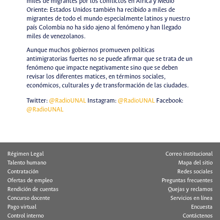
miles de migrantes por los conflictos en África y Medio
Oriente: Estados Unidos también ha recibido a miles de
migrantes de todo el mundo especialmente latinos y nuestro
país Colombia no ha sido ajeno al fenómeno y han llegado
miles de venezolanos.
Aunque muchos gobiernos promueven políticas
antimigratorias fuertes no se puede afirmar que se trata de un
fenómeno que impacte negativamente sino que se deben
revisar los diferentes matices, en términos sociales,
económicos, culturales y de transformación de las ciudades.
Twitter:
@RadioUNAL
Instagram:
@RadioUNAL
Facebook:
@RadioUNAL
Régimen Legal
Correo institucional
Talento humano
Mapa del sitio
Contratación
Redes sociales
Ofertas de empleo
Preguntas frecuentes
Rendición de cuentas
Quejas y reclamos
Concurso docente
Servicios en línea
Pago virtual
Encuesta
Control interno
Contáctenos