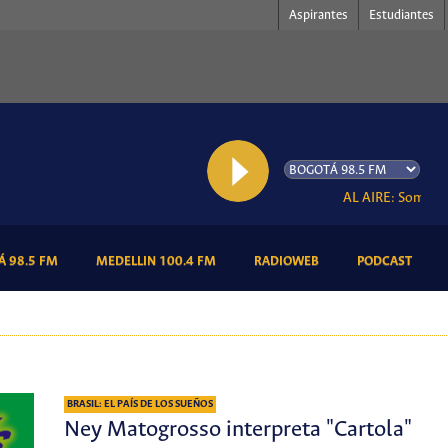
Aspirantes
Estudiantes
AL AIRE: Somos Ra
(CURRENT)
(CURRENT)
(CURRENT)
(CURR
 98.5 FM
MEDELLIN 100.4 FM
RADIOWEB
PODCAST
BRASIL: EL PAÍS DE LOS SUEÑOS
Ney Matogrosso interpreta "Cartola"